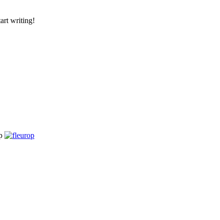
art writing!
op