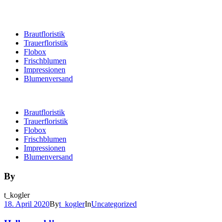
Brautfloristik
Trauerfloristik
Flobox
Frischblumen
Impressionen
Blumenversand
Brautfloristik
Trauerfloristik
Flobox
Frischblumen
Impressionen
Blumenversand
By
t_kogler
18. April 2020
By
t_kogler
In
Uncategorized