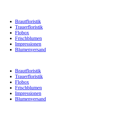
Brautfloristik
Trauerfloristik
Flobox
Frischblumen
Impressionen
Blumenversand
Brautfloristik
Trauerfloristik
Flobox
Frischblumen
Impressionen
Blumenversand