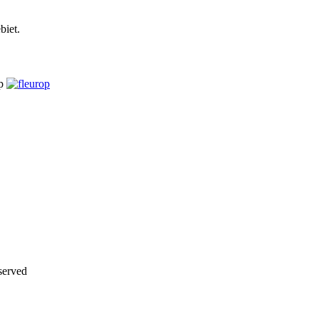
biet.
op
erved